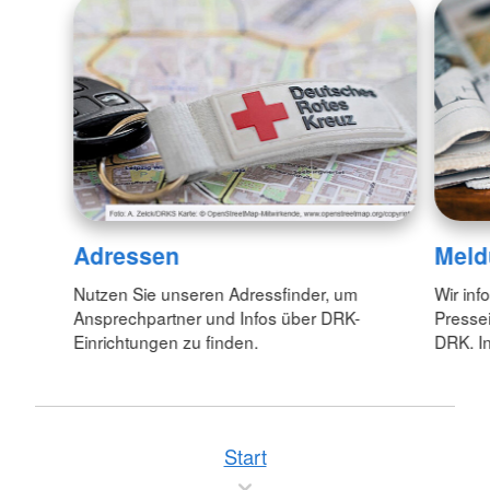
Adressen
Meld
Nutzen Sie unseren Adressfinder, um
Wir inf
Ansprechpartner und Infos über DRK-
Pressei
Einrichtungen zu finden.
DRK. In
Start