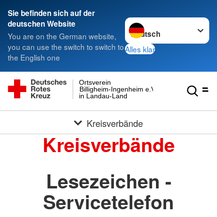
Sie befinden sich auf der
Sprache wechseln zu
deutschen Website
You are on the German website,
you can use the switch to switch to
Alles klar
the English one
Ortsverein
Billigheim-Ingenheim e.V.
in Landau-Land
Kreisverbände
Kreisverbände
Lesezeichen -
Servicetelefon