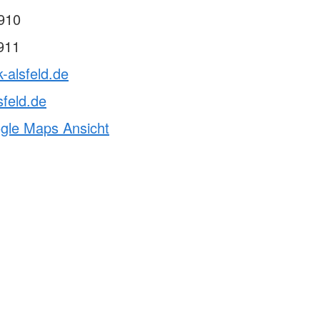
910
911
k-alsfeld.de
sfeld.de
ogle Maps Ansicht