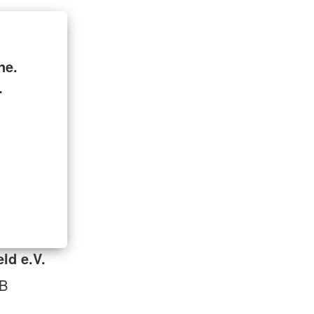
ne.
.
ld e.V.
 B