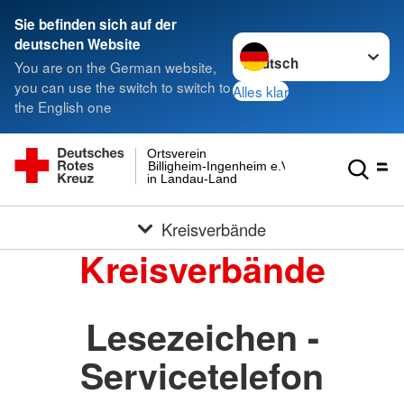
Sie befinden sich auf der
Sprache wechseln zu
deutschen Website
You are on the German website,
you can use the switch to switch to
Alles klar
the English one
Ortsverein
Billigheim-Ingenheim e.V.
in Landau-Land
Kreisverbände
Kreisverbände
Lesezeichen -
Servicetelefon