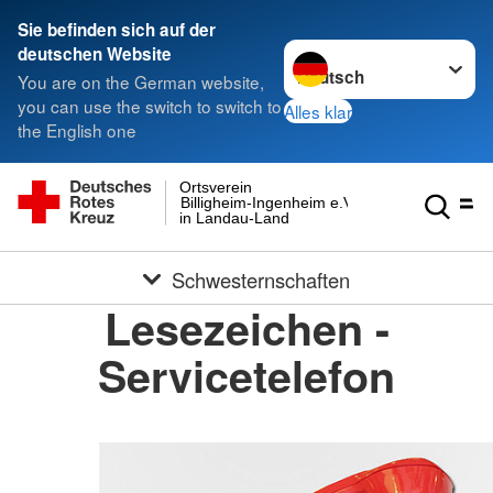
Sie befinden sich auf der
Sprache wechseln zu
deutschen Website
You are on the German website,
you can use the switch to switch to
Alles klar
the English one
Ortsverein
Billigheim-Ingenheim e.V.
in Landau-Land
Schwesternschaften
Lesezeichen -
Servicetelefon