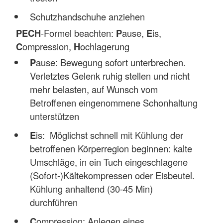
Schutzhandschuhe anziehen
PECH
-Formel beachten:
P
ause,
E
is,
C
ompression,
H
ochlagerung
P
ause: Bewegung sofort unterbrechen.
Verletztes Gelenk ruhig stellen und nicht
mehr belasten, auf Wunsch vom
Betroffenen eingenommene Schonhaltung
unterstützen
E
is: Möglichst schnell mit Kühlung der
betroffenen Körperregion beginnen: kalte
Umschläge, in ein Tuch eingeschlagene
(Sofort-)Kältekompressen oder Eisbeutel.
Kühlung anhaltend (30-45 Min)
durchführen
C
ompression: Anlegen eines