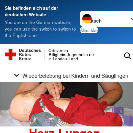
Sie befinden sich auf der
Sprache wechseln zu
deutschen Website
You are on the German website,
you can use the switch to switch to
Alles klar
the English one
Ortsverein
Billigheim-Ingenheim e.V.
in Landau-Land
Wiederbelebung bei Kindern und Säuglingen
Herz-Lungen-